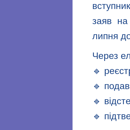
вступни
заяв на
липня до
Через е
🔹 реєст
🔹 подав
🔹 відст
🔹 підтв