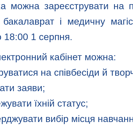
ка можна зареєструвати на 
 бакалаврат і медичну магі
 18:00 1 серпня.
лектронний кабінет можна:
руватися на співбесіди й творч
ати заяви;
ежувати їхній статус;
ерджувати вибір місця навчанн