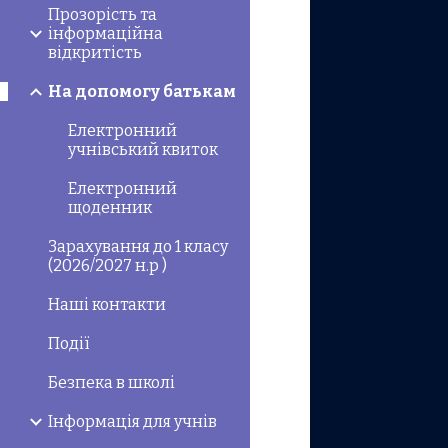
Прозорість та
інформаційна
відкритість
На допомогу батькам
Електронний
учнівський квиток
Електронний
щоденник
Зарахування до 1 класу
(2026/2027 н.р )
Наші контакти
Події
Безпека в школі
Інформація для учнів