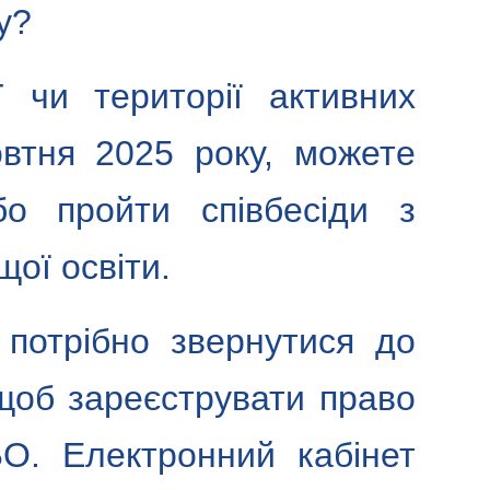
у?
 чи території активних
овтня 2025 року, можете
о пройти співбесіди з
ої освіти.
потрібно звернутися до
 щоб зареєструвати право
О. Електронний кабінет