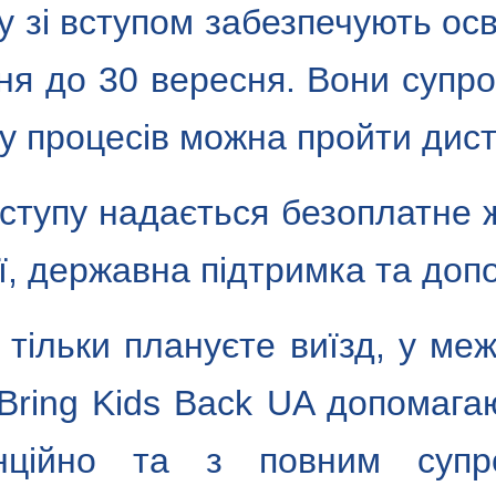
 зі вступом забезпечують осв
ня до 30 вересня. Вони супро
у процесів можна пройти дист
вступу надається безоплатне 
ї, державна підтримка та доп
тільки плануєте виїзд, у меж
 Bring Kids Back UA допомага
енційно та з повним суп