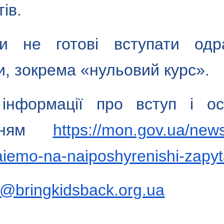
ів.
 не готові вступати одраз
, зокрема «нульовий курс».
інформації про вступ і о
ням
https://mon.gov.ua/new
aiemo-na-naiposhyrenishi-zapyt
ot@bringkidsback.org.ua