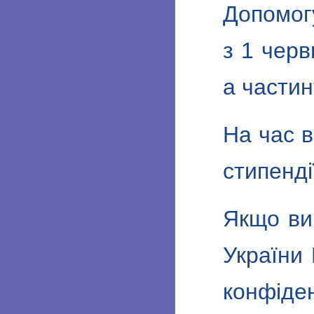
Допомогу
з 1 черв
а частин
На час 
стипенді
Якщо ви 
України
конфід