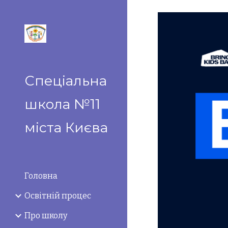
Sk
Спеціальна
школа №11
міста Києва
Головна
Освітній процес
Про школу