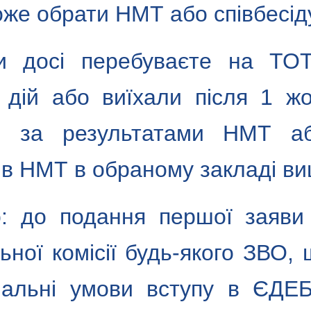
оже обрати НМТ або співбесід
 досі перебуваєте на ТОТ
 дій або виїхали після 1 ж
и за результатами НМТ аб
в НМТ в обраному закладі вищ
: до подання першої заяви 
ьної комісії будь-якого ЗВО,
іальні умови вступу в ЄДЕБ