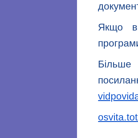
документ
Якщо ви
програми
Більше 
посилан
vidpovid
osvita.t