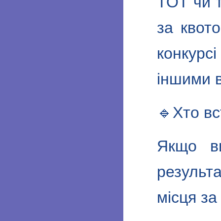
ТОТ чи т
за квот
конкурс
іншими 
🔹Хто в
Якщо в
результ
місця за