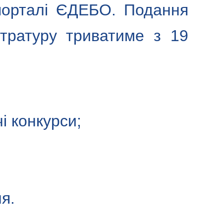
порталі ЄДЕБО. Подання
стратуру триватиме з 19
і конкурси;
я.