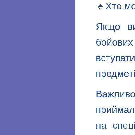
🔹Хто м
Якщо ви
бойових
вступат
предметі
Важливо
приймал
на спец