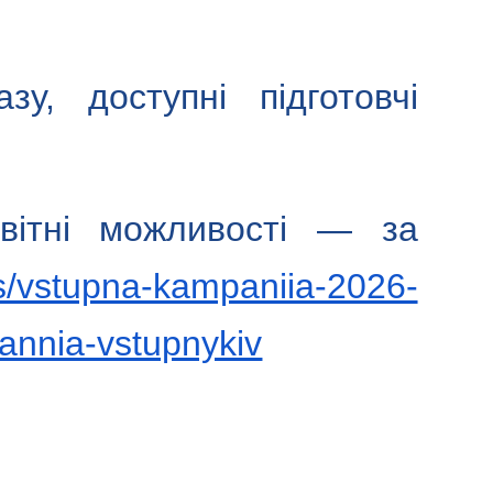
у, доступні підготовчі
світні можливості — за
s/vstupna-kampaniia-2026-
annia-vstupnykiv