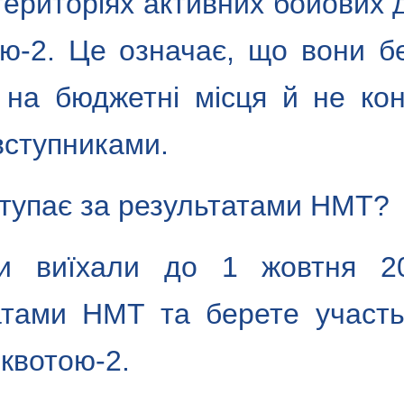
ериторіях активних бойових д
ою-2. Це означає, що вони б
і на бюджетні місця й не ко
вступниками.
ступає за результатами НМТ?
и виїхали до 1 жовтня 20
атами НМТ та берете участь
 квотою-2.